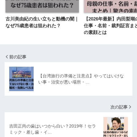
古川美由紀の生い立ちと動機の闇｜
【2026年最新】内田梨瑚
なぜ75歳患者は狙われた？
仕事・名前・裁判証言ま
の素顔とは
前の記事
【台湾旅行の準備と注意点】やってはいけな
い事・治安が悪い場所・…
次の記事
吉田正尚の歯はいつから白い？2019年！セラ
ミック・差し歯・イ…