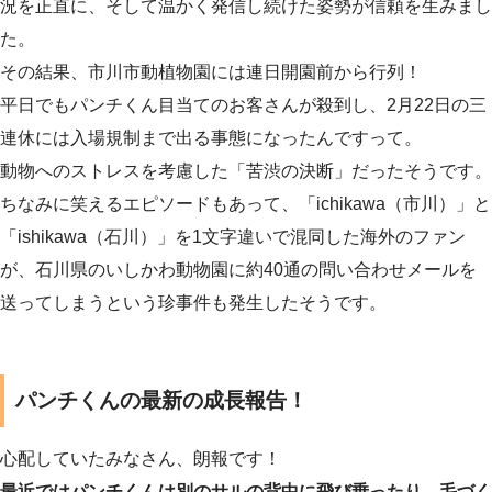
況を正直に、そして温かく発信し続けた姿勢が信頼を生みまし
た。
その結果、市川市動植物園には連日開園前から行列！
平日でもパンチくん目当てのお客さんが殺到し、2月22日の三
連休には入場規制まで出る事態になったんですって。
動物へのストレスを考慮した「苦渋の決断」だったそうです。
ちなみに笑えるエピソードもあって、「ichikawa（市川）」と
「ishikawa（石川）」を1文字違いで混同した海外のファン
が、石川県のいしかわ動物園に約40通の問い合わせメールを
送ってしまうという珍事件も発生したそうです。
パンチくんの最新の成長報告！
心配していたみなさん、朗報です！
最近ではパンチくんは別のサルの背中に飛び乗ったり、毛づく