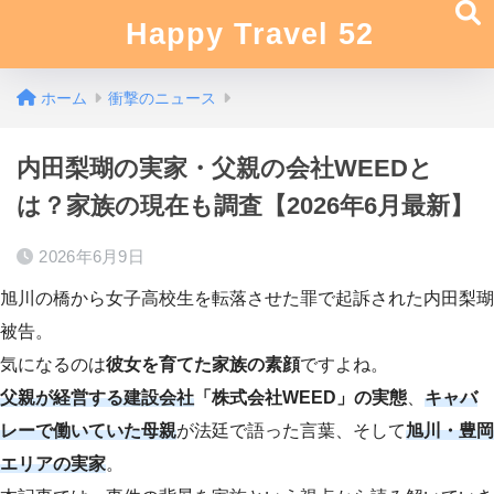
Happy Travel 52
ホーム
衝撃のニュース
内田梨瑚の実家・父親の会社WEEDと
は？家族の現在も調査【2026年6月最新】
2026年6月9日
旭川の橋から女子高校生を転落させた罪で起訴された内田梨瑚
被告。
気になるのは
彼女を育てた家族の素顔
ですよね。
父親が経営する建設会社
「株式会社WEED」の実態
、
キャバ
レーで働いていた母親
が法廷で語った言葉、そして
旭川・豊岡
エリアの実家
。