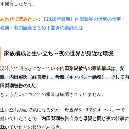
ず発言したそう。
あわせて読みたい：
【2026年最新】内田梨瑚の母親の仕事・
名前・裁判証言まとめ｜驚きの素顔とは
家族構成と生い立ち～夜の世界が身近な環境
現時点で明らかになっている
内田梨瑚被告の家族構成は、
父
親・内田容氏（経営者）、母親（キャバレー勤務）、そして内
田梨瑚被告の3人
。
きょうだいについての報道は確認されていません。
生い立ちの面で気になるのが、母親が3・6街のキャバレーで
働いていたことで、
内田梨瑚被告自身も母親と同じ夜の仕事に
就いていた
との報道がある点。