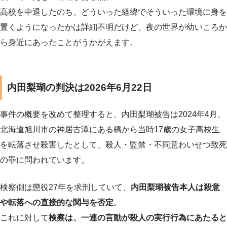
高校を中退したのち、どういった経緯でそういった環境に身を
置くようになったかは詳細不明だけど、夜の世界が幼いころか
ら身近にあったことがうかがえます。
内田梨瑚の判決は2026年6月22日
事件の概要を改めて整理すると、内田梨瑚被告は2024年4月、
北海道旭川市の神居古潭にある橋から当時17歳の女子高校生
を転落させ殺害したとして、殺人・監禁・不同意わいせつ致死
の罪に問われています。
検察側は懲役27年を求刑していて、
内田梨瑚被告本人は殺意
や転落への直接的な関与を否定
。
これに対して
検察は、一連の言動が殺人の実行行為にあたると